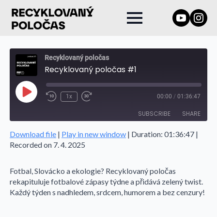
Recyklovaný poločas
Recyklovaný poločas #1
Play
1x
00:00
/
01:36:47
Episode
SUBSCRIBE
SHARE
Download file
|
Play in new window
|
Duration: 01:36:47
|
SHARE
Recorded on 7. 4. 2025
RSS FEED
LINK
Fotbal, Slovácko a ekologie? Recyklovaný poločas
EMBED
rekapituluje fotbalové zápasy týdne a přidává zelený twist.
Každý týden s nadhledem, srdcem, humorem a bez cenzury!